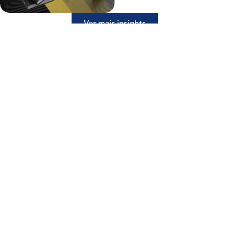
Ver mais insights
Todas as Indústrias
enfrentam
obstáculos distintos
Descubra as nossas soluções para a sua indústria
Desenvolvemos
soluções
personalizadas para
cada área de